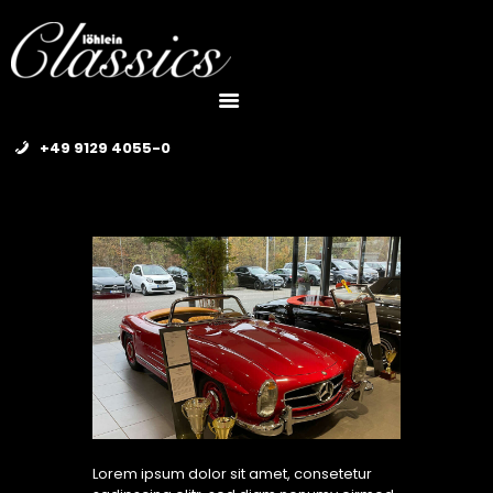
LÖHLEIN CLASSICS
UNSERE OLD- UND
YOUNGTIMER
+49 9129 4055-0
LEISTUNGEN
KONTAKT
Lorem ipsum dolor sit amet, consetetur